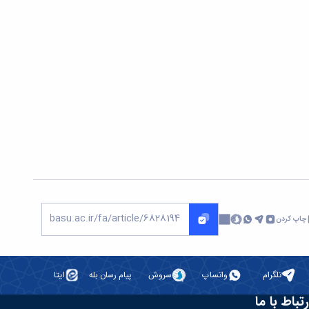
چاپ کردن
تلگرام
واتساپ
سروش
پیام رسان بله
ایتا
رتباط با ما