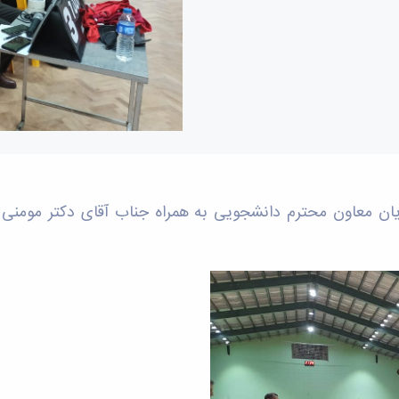
ن 1401 جناب آقای دکتر عنبریان معاون محترم دانشجویی به همراه جناب آقای د