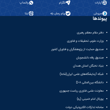
آپارات
تلگرام
واتساپ
سروش
پیام رسان بله
ایتا
پیوندها
دفتر مقام معظم رهبری
وزارت علوم، تحقیقات و فناوری
صندوق حمایت از پژوهشگران و فناوران کشور
صندوق رفاه دانشجویان
بنیاد نخبگان استان همدان
شبکه آزمایشگاه‌های علمی ایران(شاعا)
دانشگاه بین‌المللی D-۸
معاونت علمی فناوری ریاست جمهوری
پورتال امام خمینی (ره)
سامانه تدارکات الکترونیکی دولت