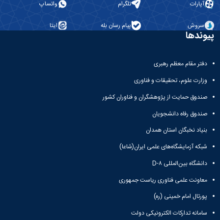
آپارات
تلگرام
واتساپ
سروش
پیام رسان بله
ایتا
پیوندها
دفتر مقام معظم رهبری
وزارت علوم، تحقیقات و فناوری
صندوق حمایت از پژوهشگران و فناوران کشور
صندوق رفاه دانشجویان
بنیاد نخبگان استان همدان
شبکه آزمایشگاه‌های علمی ایران(شاعا)
دانشگاه بین‌المللی D-۸
معاونت علمی فناوری ریاست جمهوری
پورتال امام خمینی (ره)
سامانه تدارکات الکترونیکی دولت