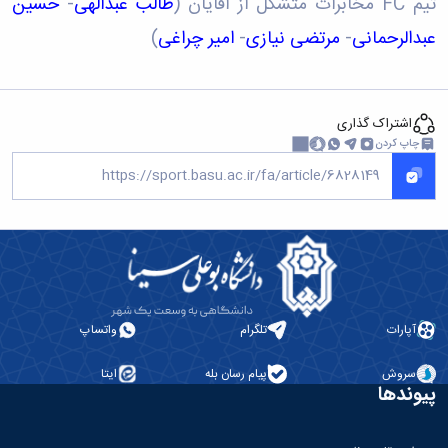
تیم FC مخابرات متشکل از آقایان (
طالب عبدالهی
-
حسین
عبدالرحمانی
-
مرتضی نیازی
-
امیر چراغی
)
اشتراک گذاری
چاپ کردن
آپارات
تلگرام
واتساپ
سروش
پیام رسان بله
ایتا
پیوندها