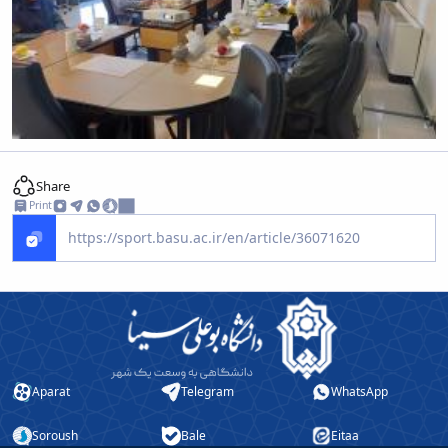
Share
Print
Aparat
Telegram
WhatsApp
Soroush
Bale
Eitaa