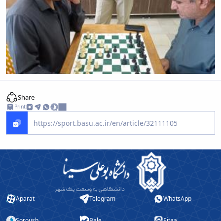
Share
Print
Aparat
Telegram
WhatsApp
Soroush
Bale
Eitaa