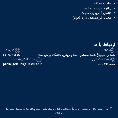
سامانه شفافیت
بیانیه صیانت از داده‌ها
گزارش آماری وب‌ سایت
سامانه فوریت‌های اداری (فؤاد)
ارتباط با ما
نشانی
کدپستی
همدان، چهارباغ شهید مصطفی احمدی روشن، دانشگاه بوعلی سینا
۶۵۱۷۸-۳۸۶۹۵
شماره تماس
پست الکترونیک
public_relation[at]basu.ac.ir
31400000 - 081
تمام حقوق مادی و معنوی این وبگاه متعلق به اداره تربیت بدنی است.پیاده سازی توسط
سپهرافزار
ایرانیان