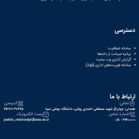
دسترسی
سامانه شفافیت
بیانیه صیانت از داده‌ها
گزارش آماری وب‌ سایت
سامانه فوریت‌های اداری (فؤاد)
ارتباط با ما
نشانی
کدپستی
همدان، چهارباغ شهید مصطفی احمدی روشن، دانشگاه بوعلی سینا
۶۵۱۷۸-۳۸۶۹۵
شماره تماس
پست الکترونیک
public_relation[at]basu.ac.ir
31400000 - 081