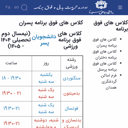
Fa
En
کلاس های فوق
کلاس های فوق برنامه پسران
کلاس های فوق برنامه پسران - اداره تربیت بدنی
برنامه
کلاس های
(نیمسال دوم
دانشجویان
فوق برنامه
تحصیلی 1404
کلاس های فوق
پسر
ورزشی
- 1405)
برنامه پسران
کلاس های فوق
برنامه دختران
رشته
روز
ساعت
کلاس های فوق
ورزشی
برنامه پرسنل
یک­شنبه
فرم اماکن
سنگنوردی
19:30 - 18
سه شنبه
گردشگری
همدان
یک شنبه
بدمینتون
21 - 19:30
سه شنبه
یک شنبه
فوتسال
19:30-21
سه شنبه
بدنسازی و
شنبه، دوشنبه
19:30-21
ایروبیک
و چهارشنبه