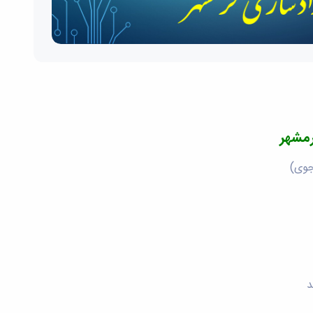
رمشهر
د