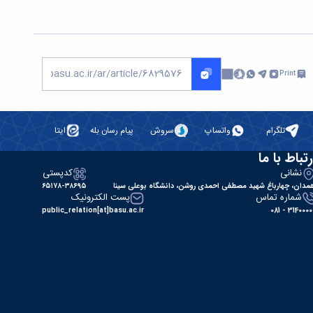
Print
تلگرام
واتساپ
سروش
پیام رسان بله
ایتا
رتباط با ما
نشانی
کدپستی
مدان، چهارباغ شهید مصطفی احمدی روشن، دانشگاه بوعلی سینا
۶۵۱۷۸-۳۸۶۹۵
شماره تماس
پست الکترونیک
public_relation[at]basu.ac.ir
31400000 - 0