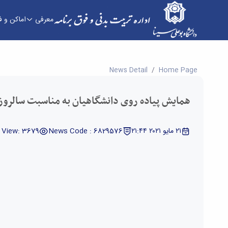
معرفی
اماکن و 
همایش پیاده روی دانشگاهیان به مناسبت سالروز آزا
News Detail
Home Page
همایش پیاده روی دانشگاهیان به مناسبت سالروز
٢١ مايو ٢٠٢١ ٢١:٤٤
News Code : 6829576
View: 3679