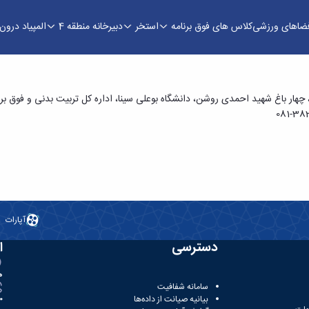
فضاهای ورزشی
کلاس های فوق برنامه
استخر
دبیرخانه منطقه 4
المپیاد درو
هار باغ شهید احمدی روشن، دانشگاه بوعلی سینا، اداره کل تربیت بدنی و فوق برن
آپارات
دسترسی
ا
ه
سامانه شفافیت
بیانیه صیانت از داده‌ها
81