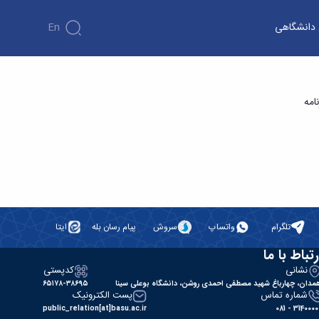
ن دانشگاهی
En
امه
تلگرام
واتساپ
سروش
پیام رسان بله
ایتا
رتباط با ما
نشانی
کدپستی
مدان، چهارباغ شهید مصطفی احمدی روشن، دانشگاه بوعلی سینا
۶۵۱۷۸-۳۸۶۹۵
شماره تماس
پست الکترونیک
public_relation[at]basu.ac.ir
31400000 - 0