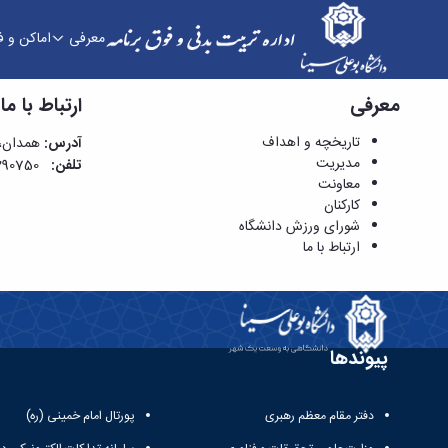
معرفی
اماکن و 
معرفی
ارتباط با ما - اداره تربیت بدنی
ارتباط با ما
تاریخچه و اهداف
آدرس:
همدان، چ
مدیریت
تلفن:
38290750-081
معاونت
کارکنان
شورای ورزش دانشگاه
ارتباط با ما
پیوندها
دفتر مقام معظم رهبری
پورتال امام خمینی (ره)