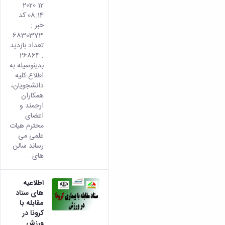
12 2020
08:14 کد
خبر :
6830373
تعداد بازدید
: 26864
بدینوسیله به
اطلاع کلیه
دانشجویان،
همکاران
ارجمند و
اعضای
محترم هیات
علمی می
رساند سالن
های...
اطلاعیه
های ستاد
مقابله با
کرونا در
ورزش