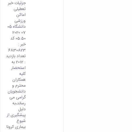
جزئیات خبر
تعطیلی
اماکن
ورزشی
دانشگاه 05
07 2020
05:50 کد
خبر :
6830823
تعداد بازدید
: 2012 به
استحضار
کلیه
همکاران
محترم و
دانشجویان
گرامی می
رساند،به
دلیل
پیشگیری از
شیوع
بیماری کرونا