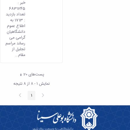
خبر :
6831245
تعداد بازدید
: 1713 به
اطلاع عموم
دانشگاهیان
گرامی می
رساند مراسم
تجلیل از
مقام...
پست‌‌های 20
هر صفحه
نمایش ۱ - ۸ از ۸ نتیجه
پیغام
صفحه
1
صفحه
قبلی
بعد