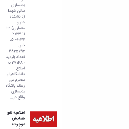
بدنسازی
سالن شهدا
(دانشکده
هنر و
معماری) 13
11 2023
06:32 کد
خبر :
6825792
تعداد بازدید
: 27148 به
اطلاع
دانشگاهیان
محترم می
رساند باشگاه
بدنسازی
واقع در...
اطلاعیه لغو
همایش
دوچرخه