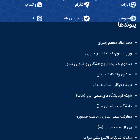
آپارات
تلگرام
واتساپ
سروش
پیام رسان بله
ایتا
پیوندها
دفتر مقام معظم رهبری
وزارت علوم، تحقیقات و فناوری
صندوق حمایت از پژوهشگران و فناوران کشور
صندوق رفاه دانشجویان
بنیاد نخبگان استان همدان
شبکه آزمایشگاه‌های علمی ایران(شاعا)
دانشگاه بین‌المللی D-۸
معاونت علمی فناوری ریاست جمهوری
پورتال امام خمینی (ره)
سامانه تدارکات الکترونیکی دولت