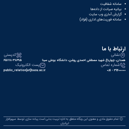
سامانه شفافیت
بیانیه صیانت از داده‌ها
گزارش آماری وب‌ سایت
سامانه فوریت‌های اداری (فؤاد)
ارتباط با ما
نشانی
کدپستی
همدان، چهارباغ شهید مصطفی احمدی روشن، دانشگاه بوعلی سینا
۶۵۱۷۸-۳۸۶۹۵
شماره تماس
پست الکترونیک
public_relation[at]basu.ac.ir
31400000 - 081
تمام حقوق مادی و معنوی این وبگاه متعلق به اداره تربیت بدنی است.پیاده سازی توسط
سپهرافزار
ایرانیان