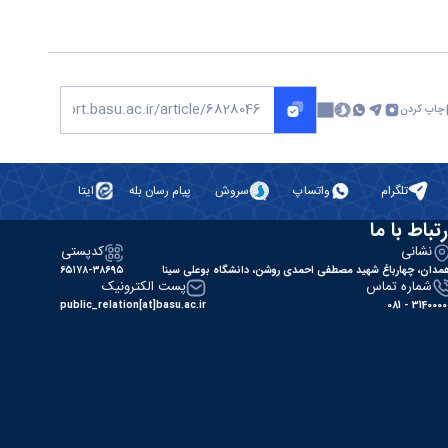
چاپ کردن
تلگرام
واتساپ
سروش
پیام رسان بله
ایتا
رتباط با ما
نشانی
کدپستی
مدان، چهارباغ شهید مصطفی احمدی روشن، دانشگاه بوعلی سینا
۶۵۱۷۸-۳۸۶۹۵
شماره تماس
پست الکترونیک
public_relation[at]basu.ac.ir
31400000 - 0